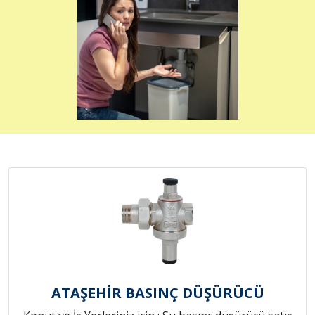
ATAŞEHİR BASINÇ DÜŞÜRÜCÜ