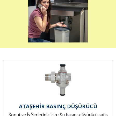
ATAŞEHİR BASINÇ DÜŞÜRÜCÜ
Konut ve İş Yerleriniz için ; Su basınç düşürücü satış