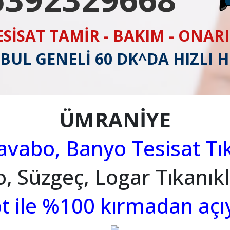
ESİSAT TAMİR - BAKIM - ONAR
BUL GENELİ 60 DK^DA HIZLI 
ÜMRANİYE
vabo, Banyo Tesisat Tık
, Süzgeç, Logar Tıkanıklı
t ile %100 kırmadan açı