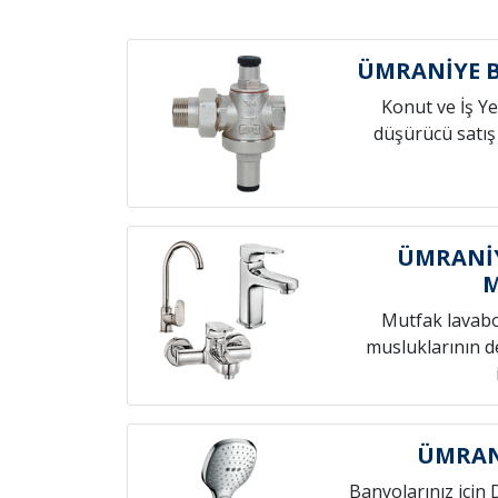
ÜMRANİYE 
Konut ve İş Yer
düşürücü satış
ÜMRANİY
Mutfak lavab
musluklarının de
ÜMRANİ
Banyolarınız için 