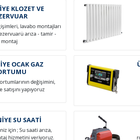
YE KLOZET VE
ZERVUAR
ğişimleri, lavabo montajları
rezervuarü arıza - tamir -
montaj
YE OCAK GAZ
ORTUMU
hortumlarının değişimini,
e satışını yapıyoruz
YE SU SAATİ
niz için ; Su saati arıza,
aj hizmetini veriyoruz.
r