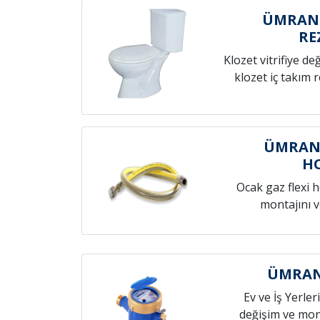
ÜMRANİ
RE
Klozet vitrifiye de
klozet iç takım 
ÜMRANİ
H
Ocak gaz flexi 
montajını v
ÜMRANİ
Ev ve İş Yerleri
değişim ve mont