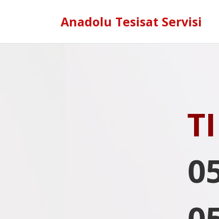
Anadolu Tesisat Servisi
T
0
0