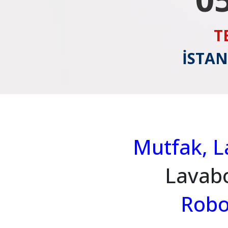
T
İSTAN
Mutfak, La
Lavabo
Robo