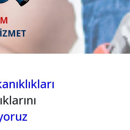
IM
HİZMET
anıklıkları
klarını
yoruz