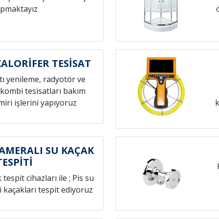
pmaktayız
ALORİFER TESİSAT
atı yenileme, radyotör ve
 kombi tesisatları bakım
iri işlerini yapıyoruz
k
AMERALI SU KAÇAK
TESPİTİ
espit cihazları ile ; Pis su
i kaçakları tespit ediyoruz