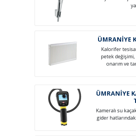
ya
ÜMRANİYE K
Kalorifer tesis
petek değişimi,
onarım ve tam
ÜMRANİYE K
Kameralı su kaçak t
gider hatlarındak