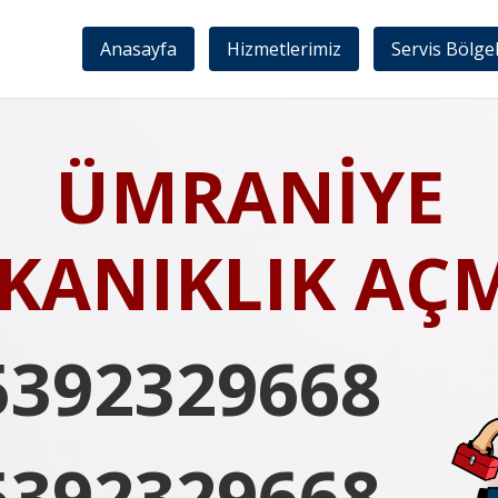
Anasayfa
Hizmetlerimiz
Servis Bölge
ÜMRANİYE
IKANIKLIK AÇ
5392329668
5392329668