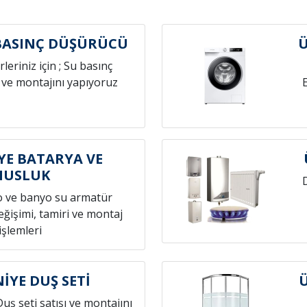
BASINÇ DÜŞÜRÜCÜ
Ü
leriniz için ; Su basınç
 ve montajını yapıyoruz
E BATARYA VE
MUSLUK
o ve banyo su armatür
ğişimi, tamiri ve montaj
işlemleri
YE DUŞ SETİ
Duş seti satışı ve montajını