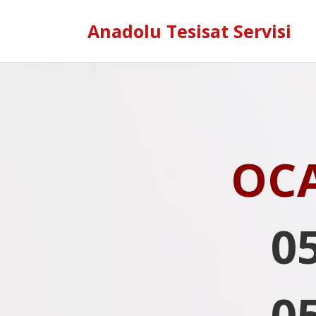
Anadolu Tesisat Servisi
OC
0
0