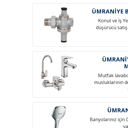
ÜMRANİYE 
Konut ve İş Yer
düşürücü satış
ÜMRANİY
Mutfak lavab
musluklarının de
ÜMRANİ
Banyolarınız için 
ya