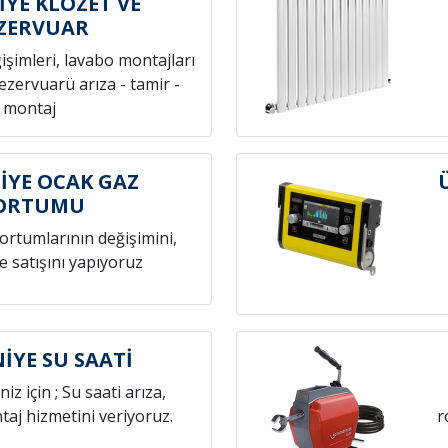
YE KLOZET VE
ZERVUAR
ğişimleri, lavabo montajları
rezervuarü arıza - tamir -
montaj
YE OCAK GAZ
ORTUMU
hortumlarının değişimini,
e satışını yapıyoruz
YE SU SAATİ
niz için ; Su saati arıza,
aj hizmetini veriyoruz.
r