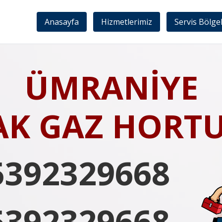
Anasayfa
Hizmetlerimiz
Servis Bölge
ÜMRANİYE
AK GAZ HORT
5392329668
5392329668