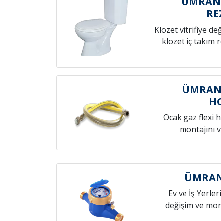
ÜMRANİ
RE
Klozet vitrifiye de
klozet iç takım 
ÜMRANİ
H
Ocak gaz flexi 
montajını v
ÜMRANİ
Ev ve İş Yerleri
değişim ve mont