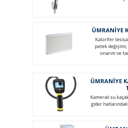
ÜMRANİYE K
Kalorifer tesis
petek değişimi,
onarım ve tam
ÜMRANİYE K
Kameralı su kaçak t
gider hatlarındak