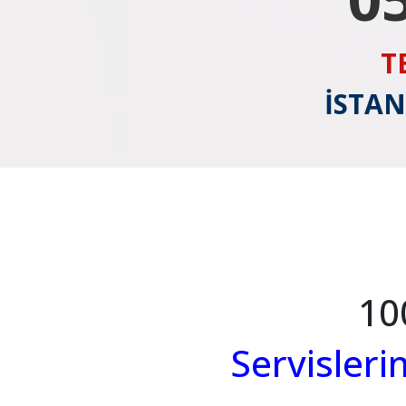
T
İSTAN
10
Servisler