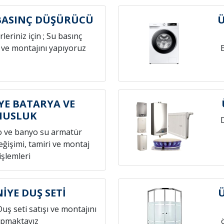
BASINÇ DÜŞÜRÜCÜ
Ü
leriniz için ; Su basınç
 ve montajını yapıyoruz
E BATARYA VE
MUSLUK
o ve banyo su armatür
ğişimi, tamiri ve montaj
işlemleri
YE DUŞ SETİ
Duş seti satışı ve montajını
pmaktayız