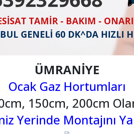
ESİSAT TAMİR - BAKIM - ONAR
BUL GENELİ 60 DK^DA HIZLI 
ÜMRANİYE
Ocak Gaz Hortumları
0cm, 150cm, 200cm Ola
imiz Yerinde Montajını Y