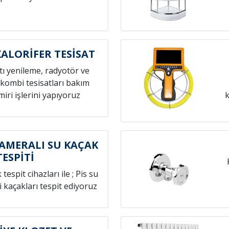
ALORİFER TESİSAT
atı yenileme, radyotör ve
 kombi tesisatları bakım
iri işlerini yapıyoruz
k
AMERALI SU KAÇAK
TESPİTİ
espit cihazları ile ; Pis su
i kaçakları tespit ediyoruz