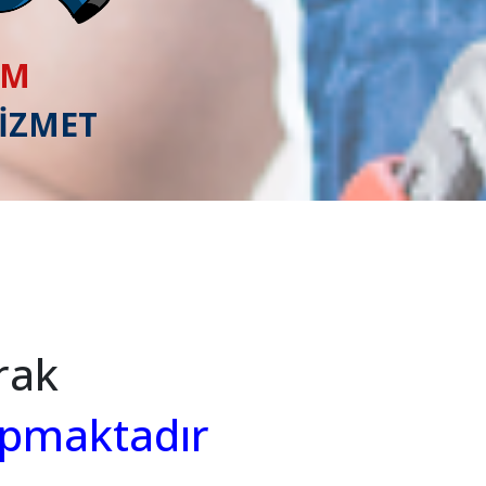
IM
HİZMET
rak
apmaktadır