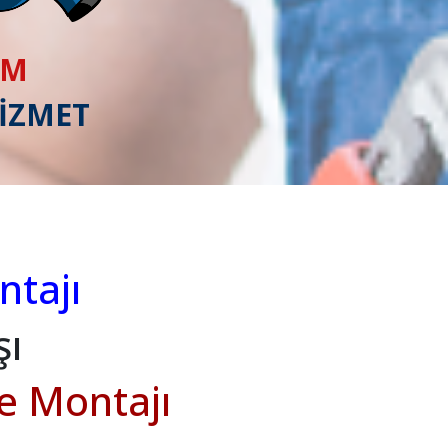
IM
HİZMET
tajı
şı
ve Montajı