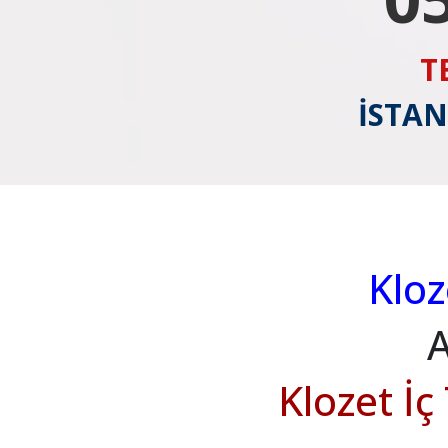
T
İSTAN
Klo
A
Klozet İç