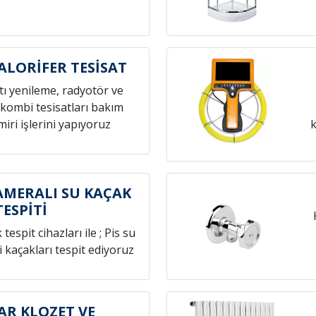
LORİFER TESİSAT
atı yenileme, radyotör ve
 kombi tesisatları bakım
iri işlerini yapıyoruz
k
MERALI SU KAÇAK
TESPİTİ
espit cihazları ile ; Pis su
i kaçakları tespit ediyoruz
R KLOZET VE