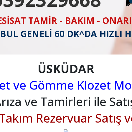
ESİSAT TAMİR - BAKIM - ONAR
BUL GENELİ 60 DK^DA HIZLI 
ÜSKÜDAR
zet ve Gömme Klozet Mon
rıza ve Tamirleri ile Satı
 Takım Rezervuar Satış 