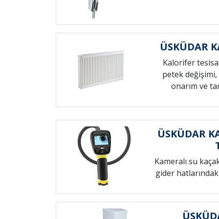
ÜSKÜDAR KA
Kalorifer tesis
petek değişimi,
onarım ve tam
ÜSKÜDAR KA
Kameralı su kaçak t
gider hatlarındak
ÜSKÜDA