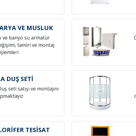
ARYA VE MUSLUK
o ve banyo su armatür
ğişimi, tamiri ve montaj
işlemleri
A DUŞ SETİ
Duş seti satışı ve montajını
pmaktayız
LORİFER TESİSAT