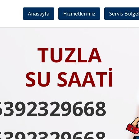
Anasayfa
Hizmetlerimiz
Servis Bölge
TUZLA
SU SAATİ
5392329668
5392329668