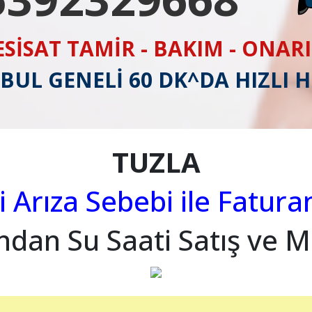
ESİSAT TAMİR - BAKIM - ONAR
BUL GENELİ 60 DK^DA HIZLI 
TUZLA
i Arıza Sebebi ile Fatura
ından Su Saati Satış ve M