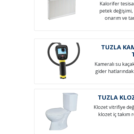
Kalorifer tesis
petek değişimi,
onarım ve tam
TUZLA KAM
Kameralı su kaçak t
gider hatlarındak
TUZLA KLOZ
Klozet vitrifiye de
klozet iç takım 