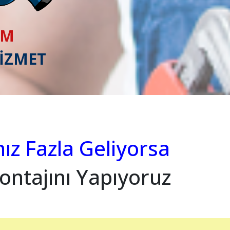
IM
HİZMET
nız Fazla Geliyorsa
ontajını Yapıyoruz