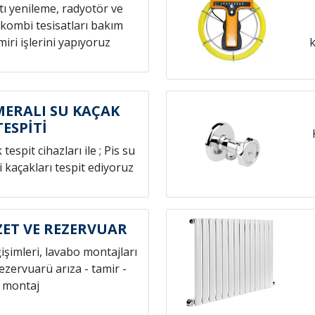
atı yenileme, radyotör ve
 kombi tesisatları bakım
iri işlerini yapıyoruz
k
ERALI SU KAÇAK
TESPİTİ
espit cihazları ile ; Pis su
i kaçakları tespit ediyoruz
ET VE REZERVUAR
ğişimleri, lavabo montajları
rezervuarü arıza - tamir -
montaj