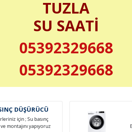
TUZLA
SU SAATİ
05392329668
05392329668
SINÇ DÜŞÜRÜCÜ
leriniz için ; Su basınç
 ve montajını yapıyoruz