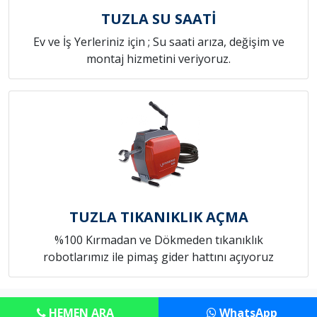
TUZLA SU SAATİ
Ev ve İş Yerleriniz için ; Su saati arıza, değişim ve
montaj hizmetini veriyoruz.
TUZLA TIKANIKLIK AÇMA
%100 Kırmadan ve Dökmeden tıkanıklık
robotlarımız ile pimaş gider hattını açıyoruz
Copyright © Anadolu Tesisat Servisi
HEMEN ARA
WhatsApp