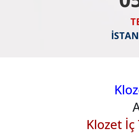
T
İSTAN
Klo
A
Klozet İç