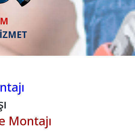
IM
HİZMET
tajı
şı
ve Montajı