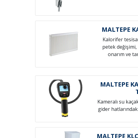
MALTEPE K
Kalorifer tesis
petek değişimi,
onarım ve tam
MALTEPE KA
Kameralı su kaçak t
gider hatlarındak
MALTEPE KLO