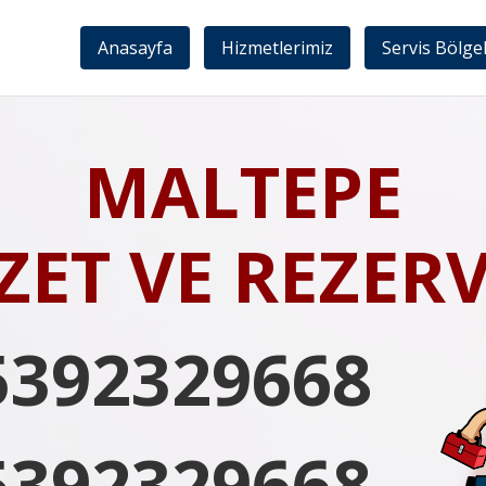
Anasayfa
Hizmetlerimiz
Servis Bölge
MALTEPE
ZET VE REZER
5392329668
5392329668