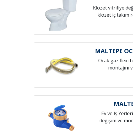
Klozet vitrifiye de
klozet iç takım 
MALTEPE O
Ocak gaz flexi 
montajını v
MALTE
Ev ve İş Yerleri
değişim ve mont