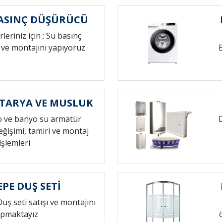
ASINÇ DÜŞÜRÜCÜ
leriniz için ; Su basınç
 ve montajını yapıyoruz
TARYA VE MUSLUK
o ve banyo su armatür
ğişimi, tamiri ve montaj
işlemleri
PE DUŞ SETİ
Duş seti satışı ve montajını
pmaktayız