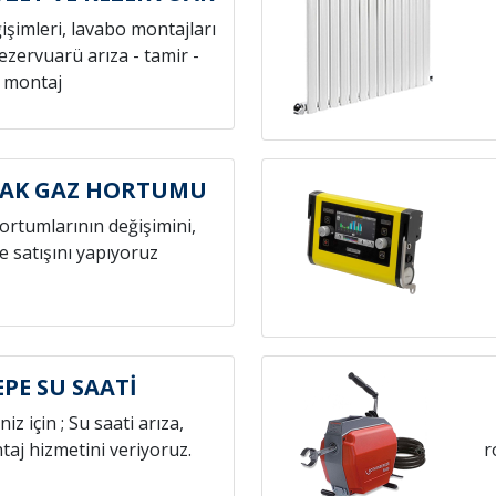
ğişimleri, lavabo montajları
rezervuarü arıza - tamir -
montaj
CAK GAZ HORTUMU
hortumlarının değişimini,
e satışını yapıyoruz
PE SU SAATİ
niz için ; Su saati arıza,
aj hizmetini veriyoruz.
r