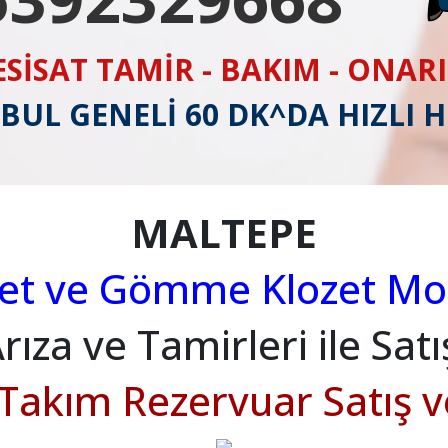
ESİSAT TAMİR - BAKIM - ONAR
BUL GENELİ 60 DK^DA HIZLI 
MALTEPE
zet ve Gömme Klozet Mon
rıza ve Tamirleri ile Satı
 Takım Rezervuar Satış 