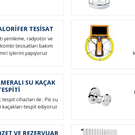
ALORİFER TESİSAT
atı yenileme, radyotör ve
 kombi tesisatları bakım
iri işlerini yapıyoruz
k
MERALI SU KAÇAK
TESPİTİ
espit cihazları ile ; Pis su
i kaçakları tespit ediyoruz
ZET VE REZERVUAR