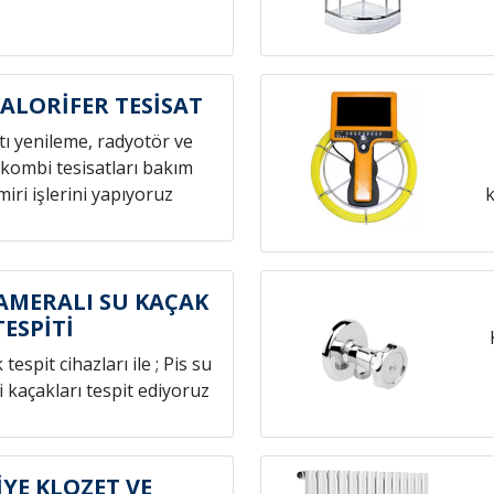
ALORİFER TESİSAT
atı yenileme, radyotör ve
 kombi tesisatları bakım
iri işlerini yapıyoruz
k
AMERALI SU KAÇAK
TESPİTİ
espit cihazları ile ; Pis su
i kaçakları tespit ediyoruz
YE KLOZET VE