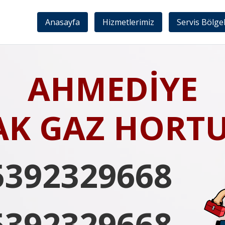
Anasayfa
Hizmetlerimiz
Servis Bölge
AHMEDİYE
AK GAZ HORT
5392329668
5392329668