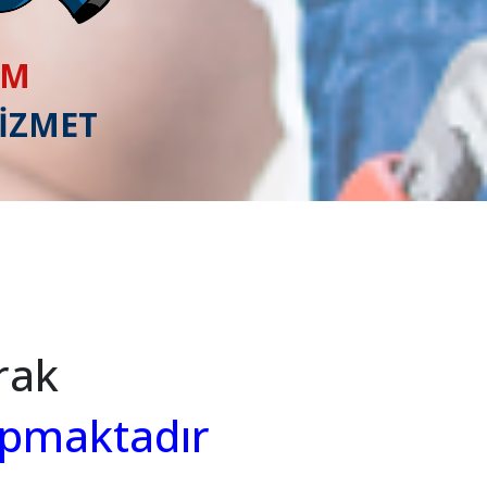
IM
HİZMET
rak
apmaktadır