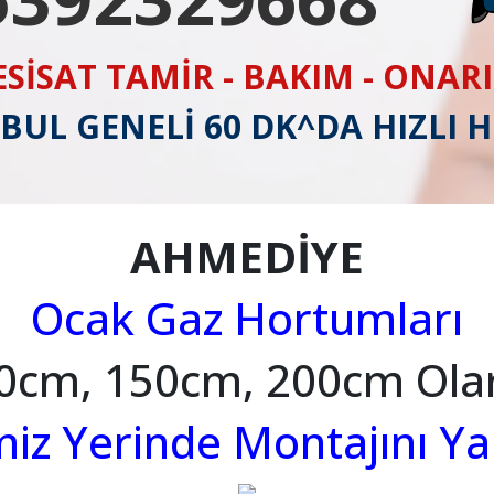
ESİSAT TAMİR - BAKIM - ONAR
BUL GENELİ 60 DK^DA HIZLI 
AHMEDİYE
Ocak Gaz Hortumları
0cm, 150cm, 200cm Ola
imiz Yerinde Montajını Y