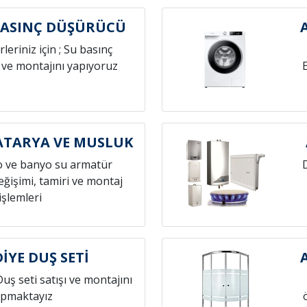
BASINÇ DÜŞÜRÜCÜ
leriniz için ; Su basınç
 ve montajını yapıyoruz
ATARYA VE MUSLUK
o ve banyo su armatür
ğişimi, tamiri ve montaj
işlemleri
İYE DUŞ SETİ
Duş seti satışı ve montajını
pmaktayız