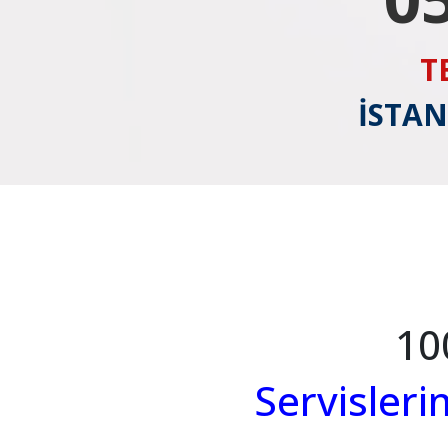
T
İSTAN
10
Servisler