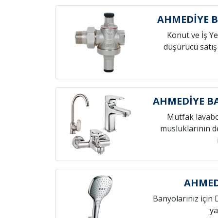
AHMEDİYE 
Konut ve İş Yer
düşürücü satış
AHMEDİYE B
Mutfak lavab
musluklarının de
AHMED
Banyolarınız için 
ya