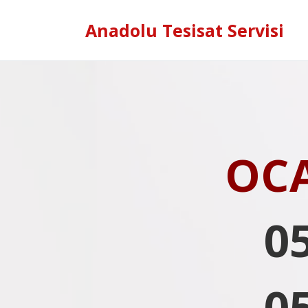
Anadolu Tesisat Servisi
OC
0
0