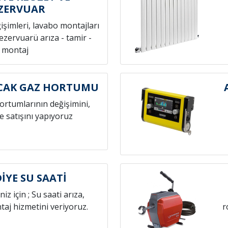
ZERVUAR
ğişimleri, lavabo montajları
rezervuarü arıza - tamir -
montaj
CAK GAZ HORTUMU
hortumlarının değişimini,
e satışını yapıyoruz
YE SU SAATİ
niz için ; Su saati arıza,
aj hizmetini veriyoruz.
r