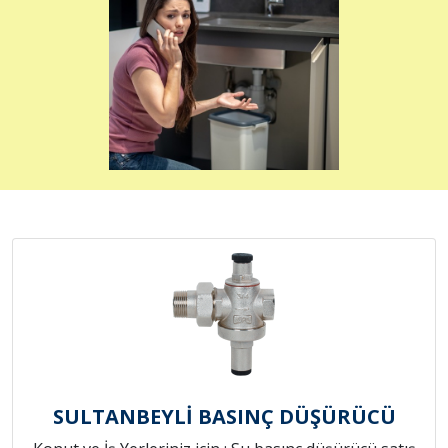
SULTANBEYLİ BASINÇ DÜŞÜRÜCÜ