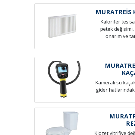
MURATREİS K
Kalorifer tesis
petek değişimi,
onarım ve tam
MURATREİ
KAÇ
Kameralı su kaçak t
gider hatlarındak
MURATRE
RE
Klozet vitrifiye de