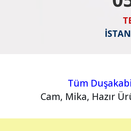
T
İSTAN
Tüm Duşakabin
Cam, Mika, Hazır Ür