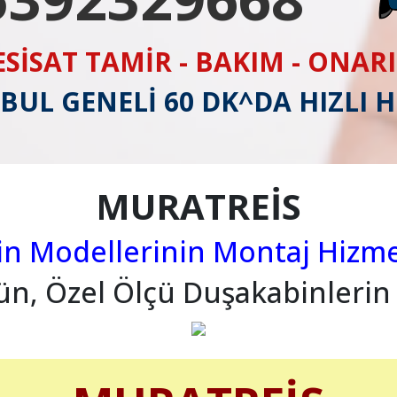
ESİSAT TAMİR - BAKIM - ONAR
BUL GENELİ 60 DK^DA HIZLI 
MURATREİS
 Modellerinin Montaj Hizme
ün, Özel Ölçü Duşakabinlerin