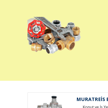
MURATREİS 
Konut ve İş Yer