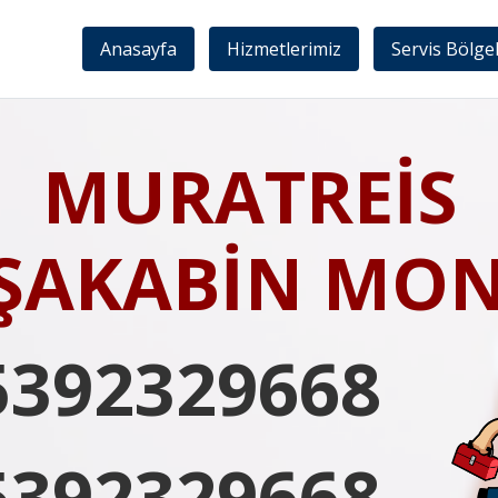
Anasayfa
Hizmetlerimiz
Servis Bölge
MURATREİS
ŞAKABİN MON
5392329668
5392329668