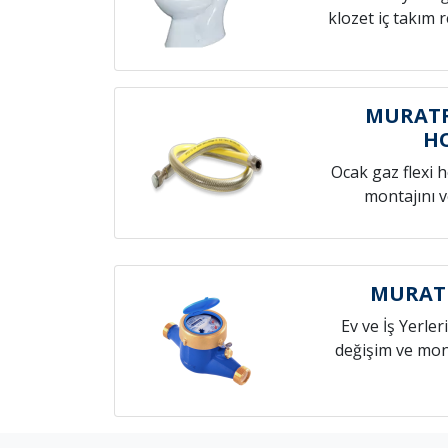
klozet iç takım 
MURATR
H
Ocak gaz flexi 
montajını v
MURATR
Ev ve İş Yerleri
değişim ve mont