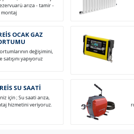
rezervuarü arıza - tamir -
montaj
EİS OCAK GAZ
ORTUMU
hortumlarının değişimini,
e satışını yapıyoruz
EİS SU SAATİ
niz için ; Su saati arıza,
aj hizmetini veriyoruz.
r