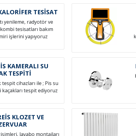
ALORİFER TESİSAT
atı yenileme, radyotör ve
 kombi tesisatları bakım
iri işlerini yapıyoruz
k
S KAMERALI SU
AK TESPİTİ
espit cihazları ile ; Pis su
i kaçakları tespit ediyoruz
İS KLOZET VE
ZERVUAR
ğişimleri, lavabo montajları