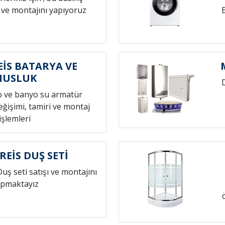
 ve montajını yapıyoruz
İS BATARYA VE
MUSLUK
o ve banyo su armatür
ğişimi, tamiri ve montaj
işlemleri
EİS DUŞ SETİ
Duş seti satışı ve montajını
pmaktayız