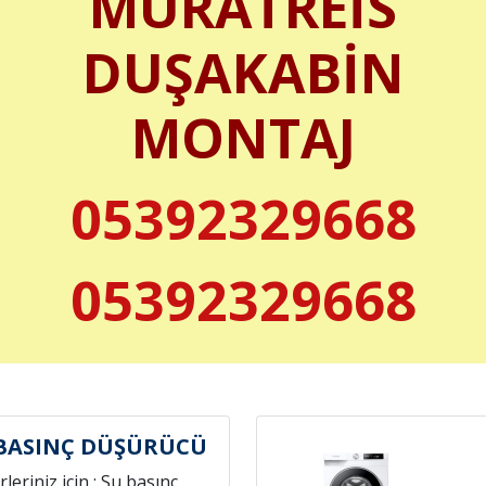
MURATREİS
DUŞAKABİN
MONTAJ
05392329668
05392329668
BASINÇ DÜŞÜRÜCÜ
leriniz için ; Su basınç