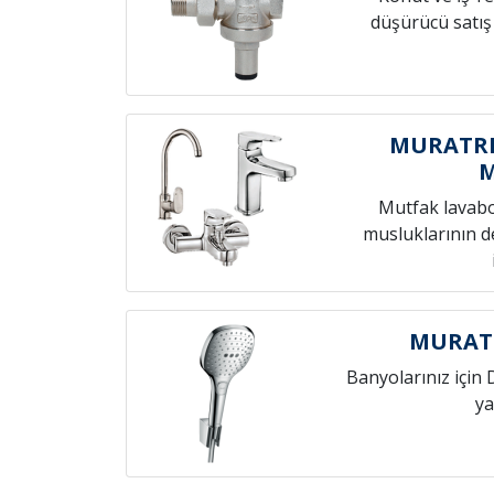
düşürücü satış
MURATRE
Mutfak lavab
musluklarının de
MURATR
Banyolarınız için 
ya