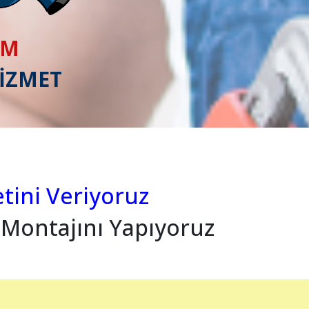
IM
HİZMET
tini Veriyoruz
 Montajını Yapıyoruz