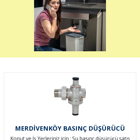
MERDİVENKÖY BASINÇ DÜŞÜRÜCÜ
Konut ve İş Yerleriniz için ; Su basınç düşürücü satış