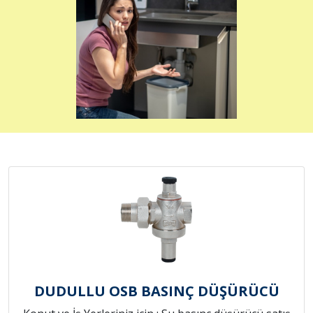
DUDULLU OSB BASINÇ DÜŞÜRÜCÜ