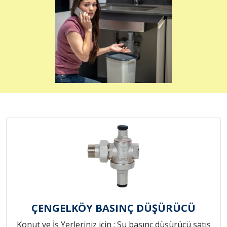
ÇENGELKÖY BASINÇ DÜŞÜRÜCÜ
Konut ve İş Yerleriniz için ; Su basınç düşürücü satış