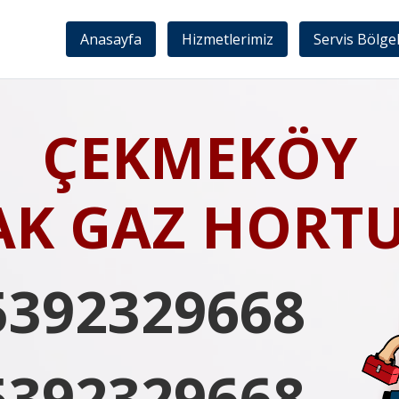
Anasayfa
Hizmetlerimiz
Servis Bölge
ÇEKMEKÖY
AK GAZ HORT
5392329668
5392329668