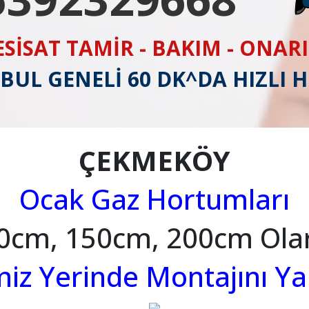
ESİSAT TAMİR - BAKIM - ONAR
BUL GENELİ 60 DK^DA HIZLI 
ÇEKMEKÖY
Ocak Gaz Hortumları
0cm, 150cm, 200cm Ola
imiz Yerinde Montajını Y