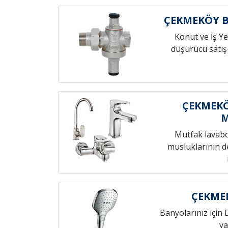
ÇEKMEKÖY 
Konut ve İş Yer
düşürücü satış
ÇEKMEKÖ
Mutfak lavab
musluklarının de
ÇEKMEK
Banyolarınız için 
ya