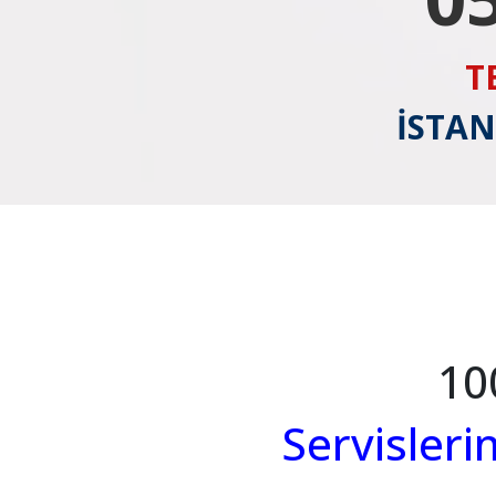
T
İSTAN
10
Servisler