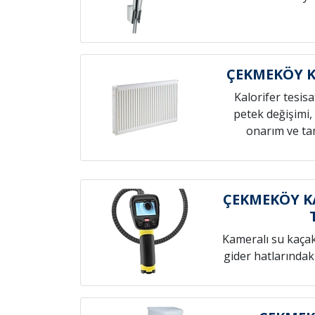
ÇEKMEKÖY K
Kalorifer tesis
petek değişimi,
onarım ve tam
ÇEKMEKÖY K
Kameralı su kaçak t
gider hatlarındak