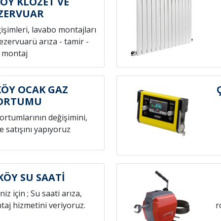
ÖY KLOZET VE
ZERVUAR
ğişimleri, lavabo montajları
rezervuarü arıza - tamir -
montaj
ÖY OCAK GAZ
ORTUMU
hortumlarının değişimini,
e satışını yapıyoruz
ÖY SU SAATİ
niz için ; Su saati arıza,
aj hizmetini veriyoruz.
r