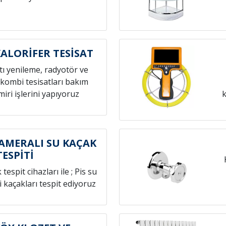
ALORİFER TESİSAT
atı yenileme, radyotör ve
 kombi tesisatları bakım
iri işlerini yapıyoruz
k
AMERALI SU KAÇAK
TESPİTİ
espit cihazları ile ; Pis su
i kaçakları tespit ediyoruz