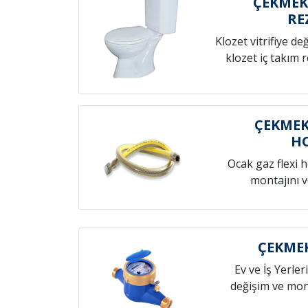
ÇEKMEK
RE
Klozet vitrifiye de
klozet iç takım 
ÇEKMEK
H
Ocak gaz flexi 
montajını v
ÇEKMEK
Ev ve İş Yerleri
değişim ve mont