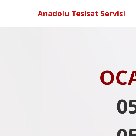
Anadolu Tesisat Servisi
OC
0
0