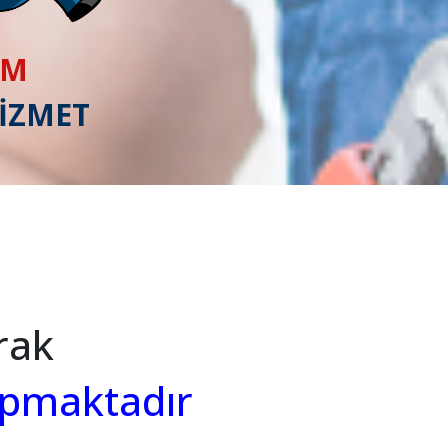
IM
HİZMET
rak
apmaktadır