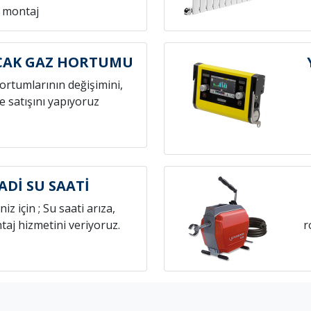
montaj
OCAK GAZ HORTUMU
hortumlarının değişimini,
e satışını yapıyoruz
ADİ SU SAATİ
niz için ; Su saati arıza,
aj hizmetini veriyoruz.
r