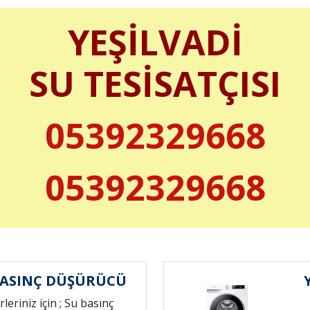
YEŞİLVADİ
SU TESİSATÇISI
05392329668
05392329668
BASINÇ DÜŞÜRÜCÜ
leriniz için ; Su basınç