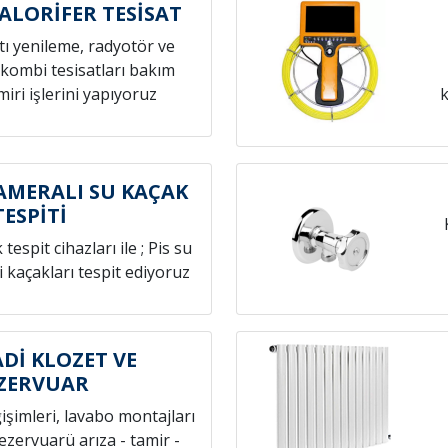
KALORİFER TESİSAT
atı yenileme, radyotör ve
 kombi tesisatları bakım
iri işlerini yapıyoruz
k
KAMERALI SU KAÇAK
TESPİTİ
espit cihazları ile ; Pis su
i kaçakları tespit ediyoruz
ADİ KLOZET VE
ZERVUAR
ğişimleri, lavabo montajları
rezervuarü arıza - tamir -