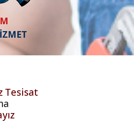
IM
HİZMET
z Tesisat
ma
ayız