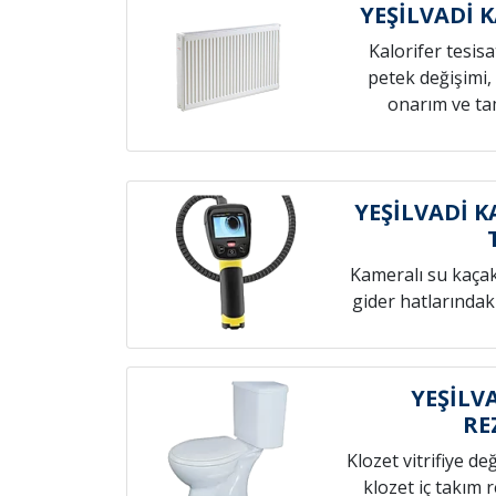
YEŞİLVADİ 
Kalorifer tesis
petek değişimi,
onarım ve tam
YEŞİLVADİ 
Kameralı su kaçak t
gider hatlarındak
YEŞİLV
RE
Klozet vitrifiye de
klozet iç takım 