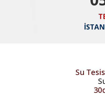
T
İSTAN
Su Tesis
S
30d