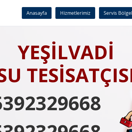
Anasayfa
Hizmetlerimiz
Servis Bölge
YEŞİLVADİ
SU TESİSATÇIS
5392329668
5392329668