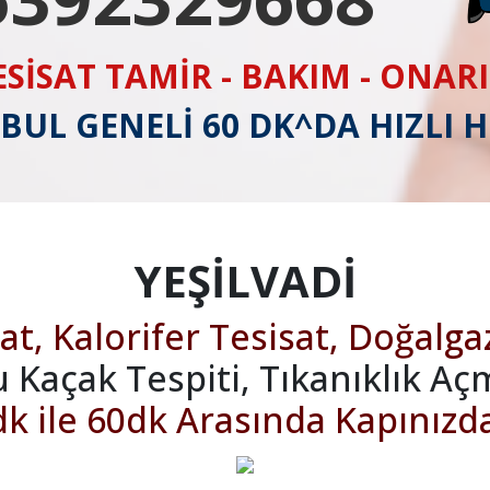
ESİSAT TAMİR - BAKIM - ONAR
BUL GENELİ 60 DK^DA HIZLI 
YEŞİLVADİ
at, Kalorifer Tesisat, Doğalga
u Kaçak Tespiti, Tıkanıklık Aç
k ile 60dk Arasında Kapınızd