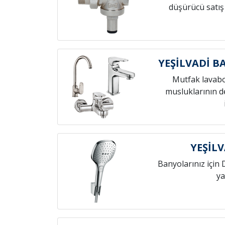
düşürücü satış
YEŞİLVADİ B
Mutfak lavab
musluklarının de
YEŞİLV
Banyolarınız için 
ya