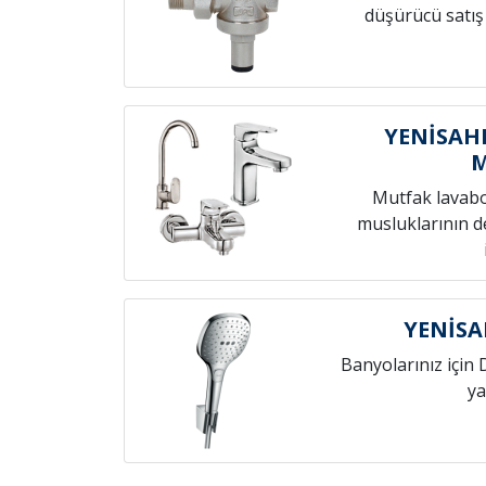
düşürücü satış
YENİSAH
Mutfak lavab
musluklarının de
YENİSA
Banyolarınız için 
ya