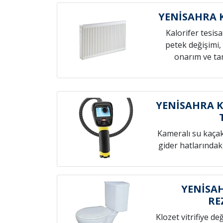
YENİSAHRA 
Kalorifer tesis
petek değişimi,
onarım ve tam
YENİSAHRA K
Kameralı su kaçak t
gider hatlarındak
YENİSAH
RE
Klozet vitrifiye de