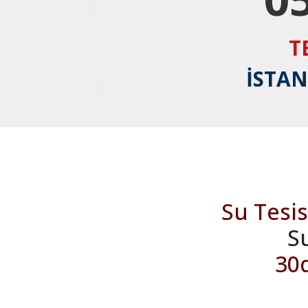
T
İSTAN
Su Tesis
S
30d