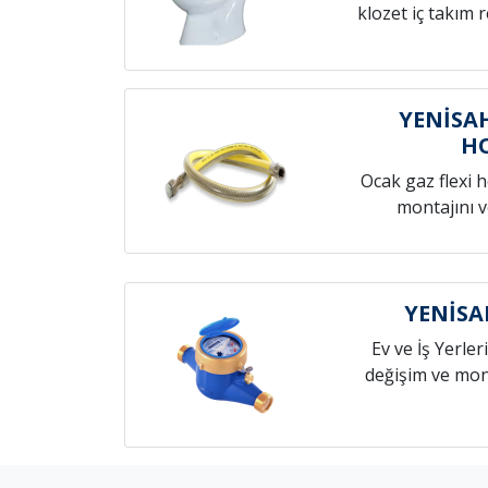
klozet iç takım 
YENİSA
H
Ocak gaz flexi 
montajını v
YENİSA
Ev ve İş Yerleri
değişim ve mont