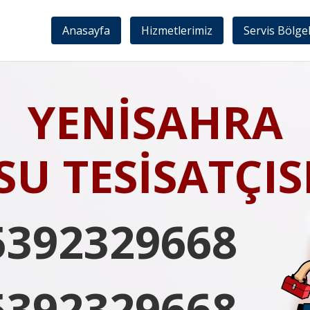
Anasayfa
Hizmetlerimiz
Servis Bölge
YENİSAHRA
SU TESİSATÇIS
5392329668
5392329668