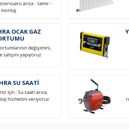
rezervuarü arıza - tamir -
montaj
HRA OCAK GAZ
Y
ORTUMU
hortumlarının değişimini,
e satışını yapıyoruz
HRA SU SAATİ
niz için ; Su saati arıza,
aj hizmetini veriyoruz.
r