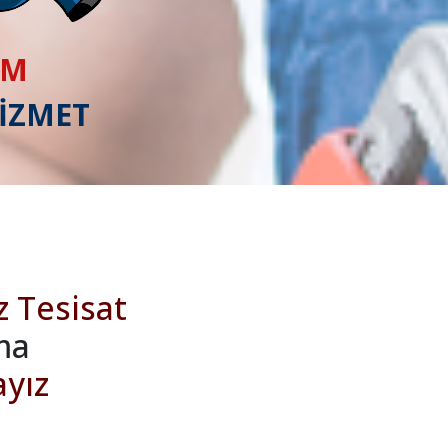
IM
HİZMET
z Tesisat
ma
ayız