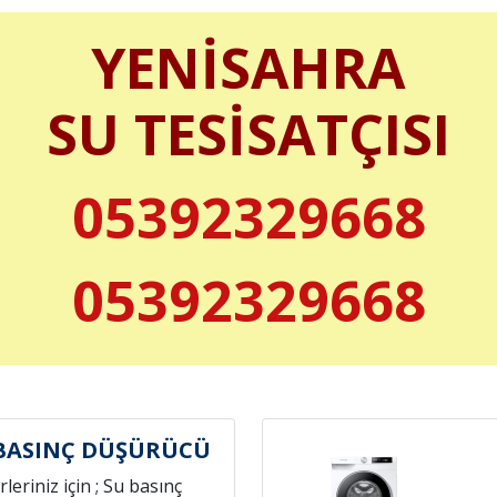
YENİSAHRA
SU TESİSATÇISI
05392329668
05392329668
BASINÇ DÜŞÜRÜCÜ
leriniz için ; Su basınç