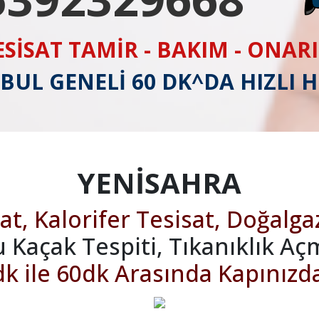
ESİSAT TAMİR - BAKIM - ONAR
BUL GENELİ 60 DK^DA HIZLI 
YENİSAHRA
at, Kalorifer Tesisat, Doğalga
u Kaçak Tespiti, Tıkanıklık Aç
k ile 60dk Arasında Kapınızd