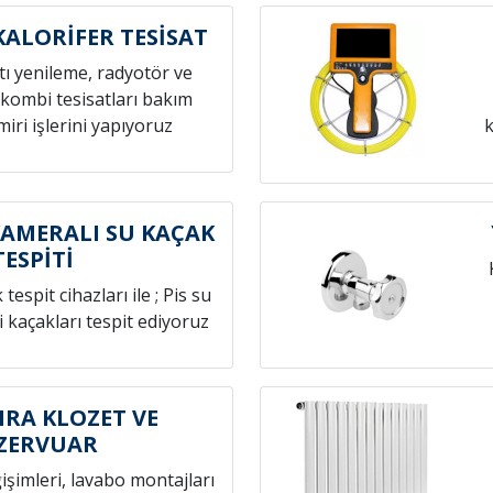
KALORİFER TESİSAT
atı yenileme, radyotör ve
 kombi tesisatları bakım
iri işlerini yapıyoruz
k
AMERALI SU KAÇAK
TESPİTİ
espit cihazları ile ; Pis su
i kaçakları tespit ediyoruz
RA KLOZET VE
ZERVUAR
ğişimleri, lavabo montajları