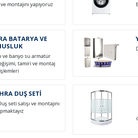
 ve montajını yapıyoruz
RA BATARYA VE
MUSLUK
o ve banyo su armatür
ğişimi, tamiri ve montaj
işlemleri
HRA DUŞ SETİ
Duş seti satışı ve montajını
pmaktayız