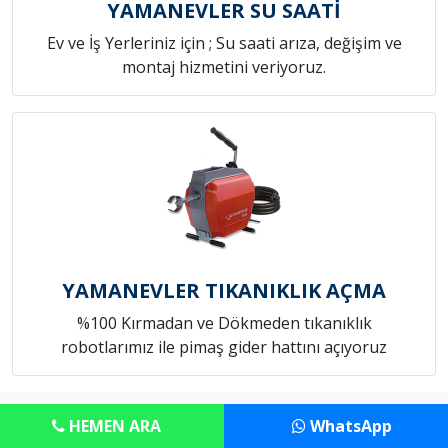
YAMANEVLER SU SAATİ
Ev ve İş Yerleriniz için ; Su saati arıza, değişim ve
montaj hizmetini veriyoruz.
YAMANEVLER TIKANIKLIK AÇMA
%100 Kırmadan ve Dökmeden tıkanıklık
robotlarımız ile pimaş gider hattını açıyoruz
Copyright © Anadolu Tesisat Servisi
HEMEN ARA
WhatsApp