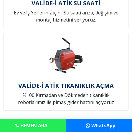
VALİDE-İ ATİK SU SAATİ
Ev ve İş Yerleriniz için ; Su saati arıza, değişim ve
montaj hizmetini veriyoruz.
VALİDE-İ ATİK TIKANIKLIK AÇMA
%100 Kırmadan ve Dökmeden tıkanıklık
robotlarımız ile pimaş gider hattını açıyoruz
Copyright © Anadolu Tesisat Servisi
HEMEN ARA
WhatsApp