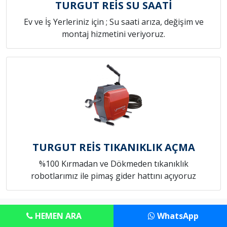
TURGUT REİS SU SAATİ
Ev ve İş Yerleriniz için ; Su saati arıza, değişim ve
montaj hizmetini veriyoruz.
TURGUT REİS TIKANIKLIK AÇMA
%100 Kırmadan ve Dökmeden tıkanıklık
robotlarımız ile pimaş gider hattını açıyoruz
Copyright © Anadolu Tesisat Servisi
HEMEN ARA
WhatsApp