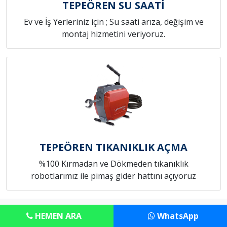
TEPEÖREN SU SAATİ
Ev ve İş Yerleriniz için ; Su saati arıza, değişim ve
montaj hizmetini veriyoruz.
TEPEÖREN TIKANIKLIK AÇMA
%100 Kırmadan ve Dökmeden tıkanıklık
robotlarımız ile pimaş gider hattını açıyoruz
Copyright © Anadolu Tesisat Servisi
HEMEN ARA
WhatsApp