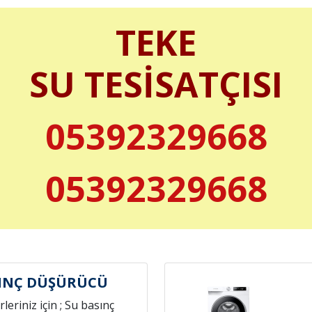
TEKE
SU TESİSATÇISI
05392329668
05392329668
SINÇ DÜŞÜRÜCÜ
leriniz için ; Su basınç