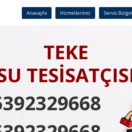
Anasayfa
Hizmetlerimiz
Servis Bölge
TEKE
SU TESİSATÇIS
5392329668
5392329668