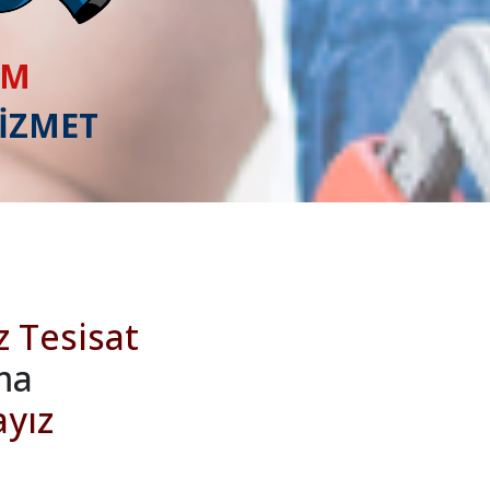
IM
HİZMET
z Tesisat
ma
ayız