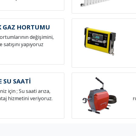
K GAZ HORTUMU
hortumlarının değişimini,
e satışını yapıyoruz
E SU SAATİ
niz için ; Su saati arıza,
aj hizmetini veriyoruz.
r