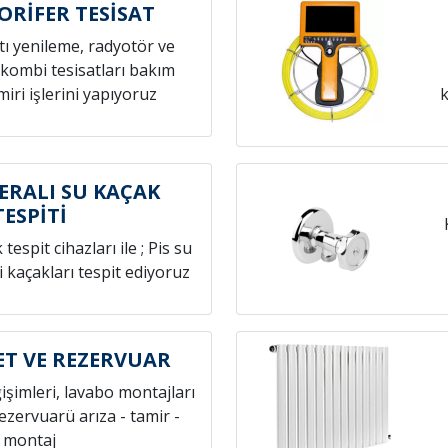
ORİFER TESİSAT
atı yenileme, radyotör ve
 kombi tesisatları bakım
iri işlerini yapıyoruz
k
ERALI SU KAÇAK
TESPİTİ
espit cihazları ile ; Pis su
i kaçakları tespit ediyoruz
ET VE REZERVUAR
ğişimleri, lavabo montajları
rezervuarü arıza - tamir -
montaj