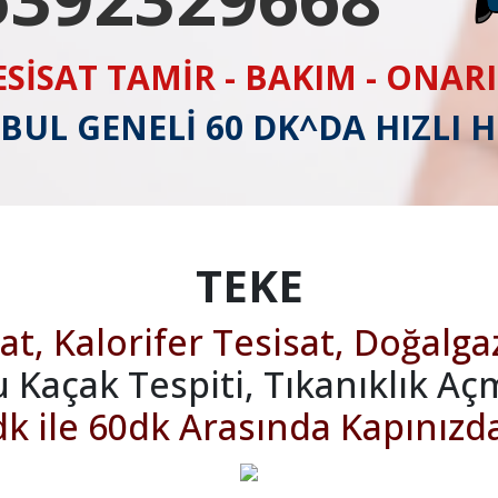
ESİSAT TAMİR - BAKIM - ONAR
BUL GENELİ 60 DK^DA HIZLI 
TEKE
at, Kalorifer Tesisat, Doğalga
u Kaçak Tespiti, Tıkanıklık Aç
k ile 60dk Arasında Kapınızd