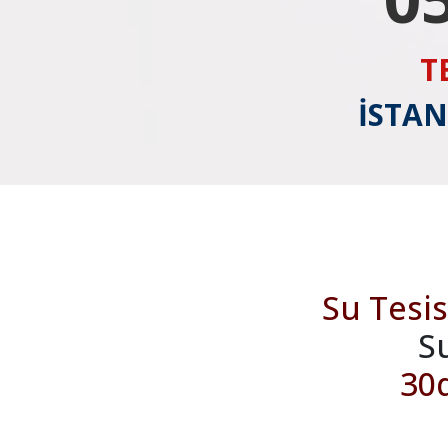
T
İSTAN
Su Tesis
S
30d