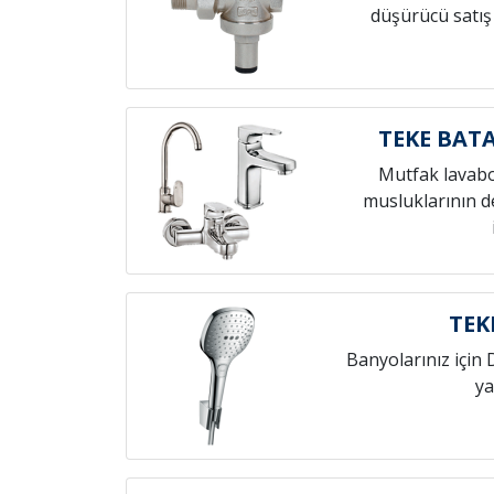
düşürücü satış
TEKE BAT
Mutfak lavab
musluklarının de
TEK
Banyolarınız için 
ya