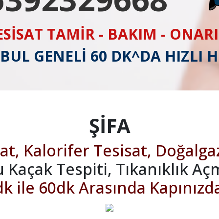
ESİSAT TAMİR - BAKIM - ONAR
BUL GENELİ 60 DK^DA HIZLI 
ŞİFA
at, Kalorifer Tesisat, Doğalga
u Kaçak Tespiti, Tıkanıklık Aç
k ile 60dk Arasında Kapınızd