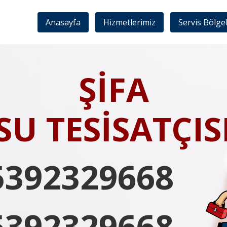
Anasayfa
Hizmetlerimiz
Servis Bölge
ŞİFA
SU TESİSATÇIS
5392329668
5392329668