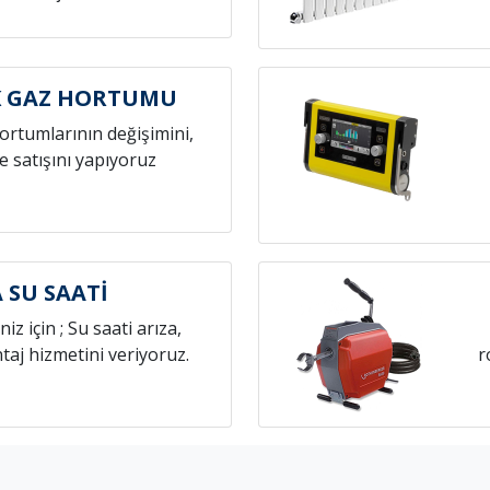
K GAZ HORTUMU
hortumlarının değişimini,
e satışını yapıyoruz
A SU SAATİ
niz için ; Su saati arıza,
aj hizmetini veriyoruz.
r