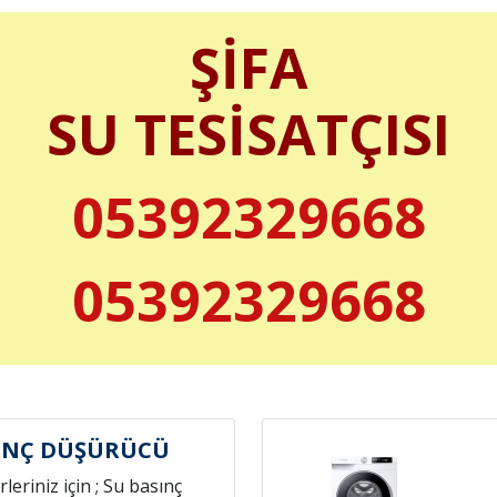
ŞİFA
SU TESİSATÇISI
05392329668
05392329668
SINÇ DÜŞÜRÜCÜ
leriniz için ; Su basınç