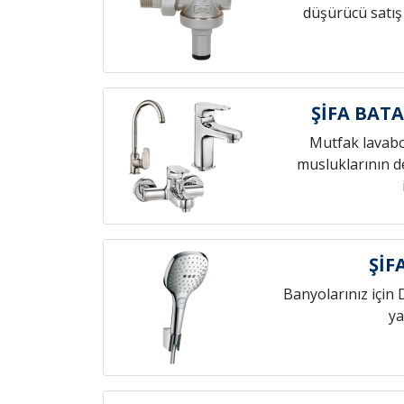
düşürücü satış
ŞİFA BAT
Mutfak lavab
musluklarının de
ŞİF
Banyolarınız için 
ya