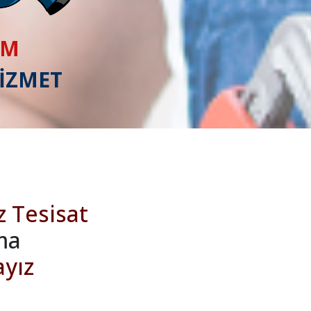
IM
HİZMET
z Tesisat
ma
ayız