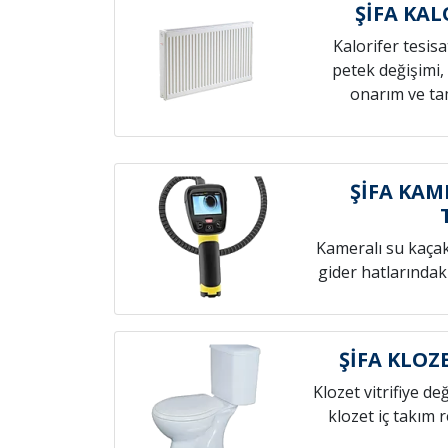
ŞİFA KAL
Kalorifer tesis
petek değişimi,
onarım ve tam
ŞİFA KAM
Kameralı su kaçak t
gider hatlarındak
ŞİFA KLOZ
Klozet vitrifiye de
klozet iç takım 