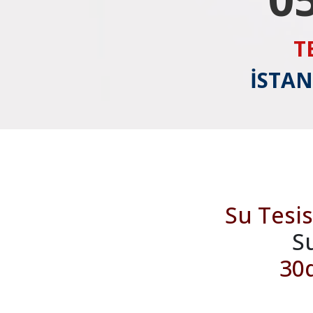
T
İSTAN
Su Tesis
S
30d