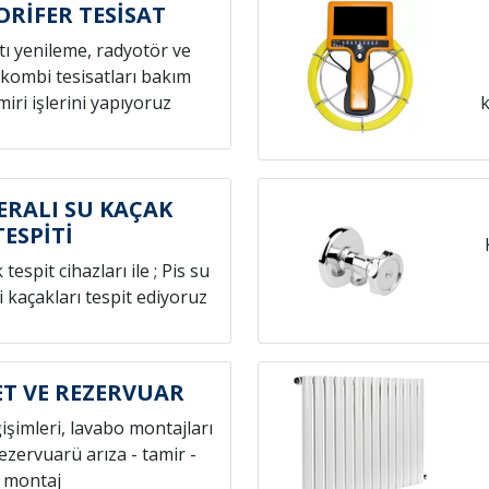
ORİFER TESİSAT
atı yenileme, radyotör ve
 kombi tesisatları bakım
iri işlerini yapıyoruz
k
ERALI SU KAÇAK
TESPİTİ
espit cihazları ile ; Pis su
i kaçakları tespit ediyoruz
ET VE REZERVUAR
ğişimleri, lavabo montajları
rezervuarü arıza - tamir -
montaj