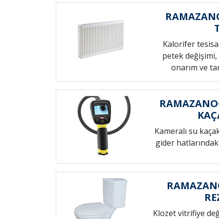
RAMAZANO
Kalorifer tesis
petek değişimi,
onarım ve tam
RAMAZANOĞ
KAÇ
Kameralı su kaçak t
gider hatlarındak
RAMAZANO
RE
Klozet vitrifiye de