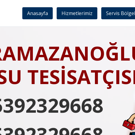
Anasayfa
Hizmetlerimiz
Servis Bölge
RAMAZANOĞL
SU TESİSATÇIS
5392329668
5392329668