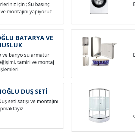
leriniz için ; Su basınç
 ve montajını yapıyoruz
ĞLU BATARYA VE
MUSLUK
o ve banyo su armatür
ğişimi, tamiri ve montaj
işlemleri
OĞLU DUŞ SETİ
Duş seti satışı ve montajını
pmaktayız