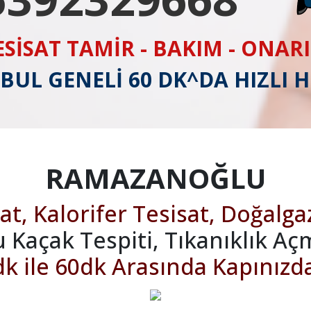
ESİSAT TAMİR - BAKIM - ONAR
BUL GENELİ 60 DK^DA HIZLI 
RAMAZANOĞLU
at, Kalorifer Tesisat, Doğalga
u Kaçak Tespiti, Tıkanıklık Aç
k ile 60dk Arasında Kapınızd