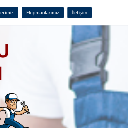
lerimiz
Ekipmanlarımız
İletişim
U
I