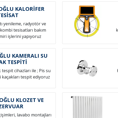
ĞLU KALORİFER
TESİSAT
atı yenileme, radyotör ve
 kombi tesisatları bakım
k
iri işlerini yapıyoruz
LU KAMERALI SU
AK TESPİTİ
espit cihazları ile ; Pis su
i kaçakları tespit ediyoruz
ĞLU KLOZET VE
ZERVUAR
ğişimleri, lavabo montajları