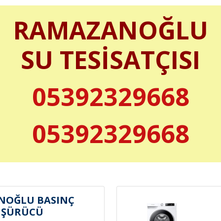
RAMAZANOĞLU
SU TESİSATÇISI
05392329668
05392329668
NOĞLU BASINÇ
ÜŞÜRÜCÜ