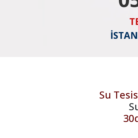
T
İSTAN
Su Tesis
S
30d