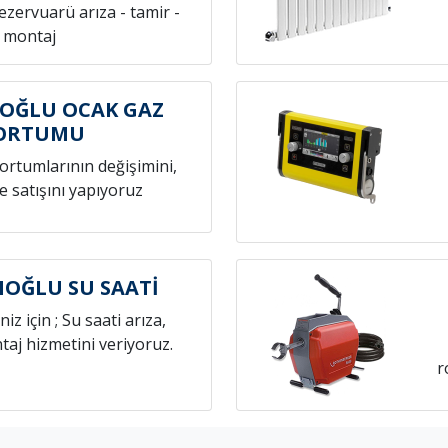
rezervuarü arıza - tamir -
montaj
OĞLU OCAK GAZ
ORTUMU
hortumlarının değişimini,
e satışını yapıyoruz
OĞLU SU SAATİ
niz için ; Su saati arıza,
aj hizmetini veriyoruz.
r