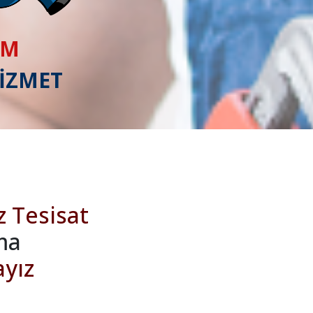
IM
HİZMET
z Tesisat
ma
ayız