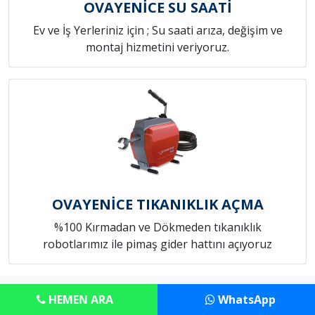
OVAYENİCE SU SAATİ
Ev ve İş Yerleriniz için ; Su saati arıza, değişim ve
montaj hizmetini veriyoruz.
OVAYENİCE TIKANIKLIK AÇMA
%100 Kırmadan ve Dökmeden tıkanıklık
robotlarımız ile pimaş gider hattını açıyoruz
Copyright © Anadolu Tesisat Servisi
HEMEN ARA
WhatsApp