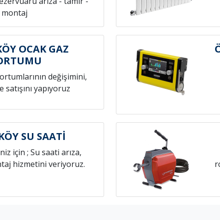
rezervuarü arıza - tamir -
montaj
ÖY OCAK GAZ
ORTUMU
hortumlarının değişimini,
e satışını yapıyoruz
ÖY SU SAATİ
niz için ; Su saati arıza,
aj hizmetini veriyoruz.
r