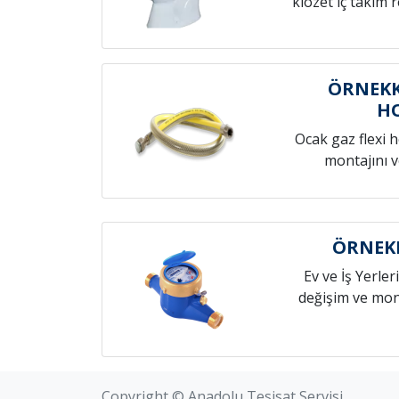
klozet iç takım 
ÖRNEKK
H
Ocak gaz flexi 
montajını v
ÖRNEKK
Ev ve İş Yerleri
değişim ve mont
Copyright © Anadolu Tesisat Servisi