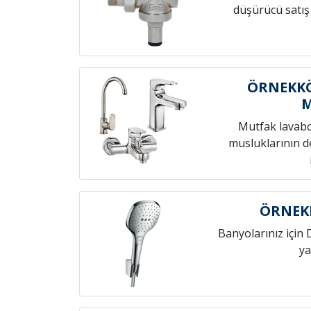
düşürücü satış
ÖRNEKKÖ
Mutfak lavab
musluklarının de
ÖRNEKK
Banyolarınız için 
ya