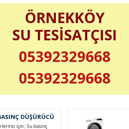
ÖRNEKKÖY
SU TESİSATÇISI
05392329668
05392329668
BASINÇ DÜŞÜRÜCÜ
leriniz için ; Su basınç