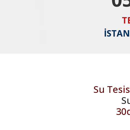
T
İSTAN
Su Tesis
S
30d