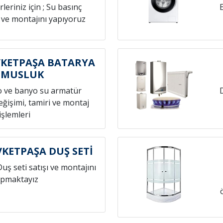
leriniz için ; Su basınç
 ve montajını yapıyoruz
KETPAŞA BATARYA
 MUSLUK
o ve banyo su armatür
ğişimi, tamiri ve montaj
işlemleri
ETPAŞA DUŞ SETİ
Duş seti satışı ve montajını
pmaktayız