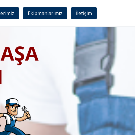
lerimiz
Ekipmanlarımız
İletişim
AŞA
I