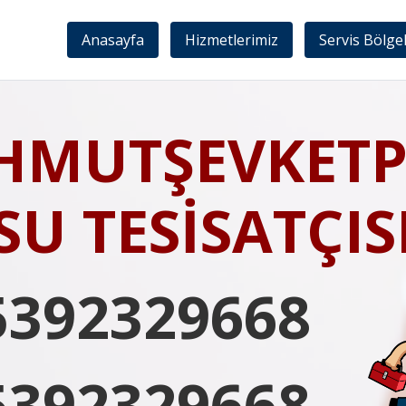
Anasayfa
Hizmetlerimiz
Servis Bölge
HMUTŞEVKETP
SU TESİSATÇIS
5392329668
5392329668