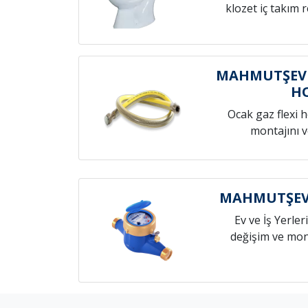
klozet iç takım 
MAHMUTŞEVK
H
Ocak gaz flexi 
montajını v
MAHMUTŞEVK
Ev ve İş Yerleri
değişim ve mont