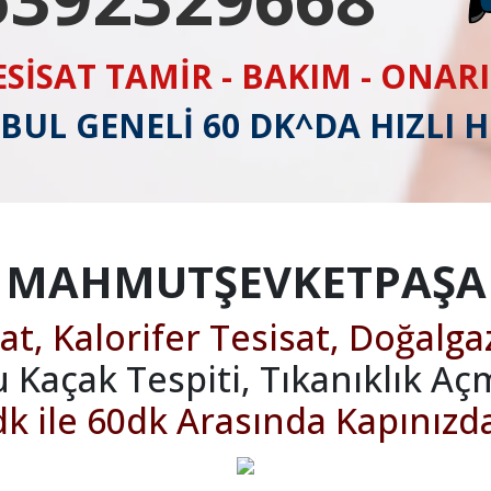
ESİSAT TAMİR - BAKIM - ONAR
BUL GENELİ 60 DK^DA HIZLI 
MAHMUTŞEVKETPAŞA
at, Kalorifer Tesisat, Doğalga
u Kaçak Tespiti, Tıkanıklık Aç
k ile 60dk Arasında Kapınızd