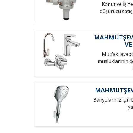
Konut ve İş Yer
düşürücü satış
MAHMUTŞEV
VE
Mutfak lavab
musluklarının de
MAHMUTŞEVK
Banyolarınız için 
ya