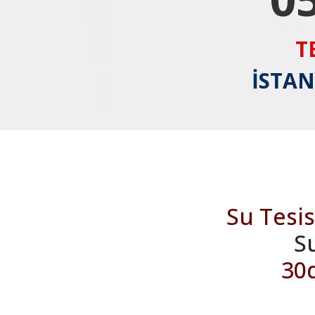
T
İSTAN
Su Tesis
S
30d