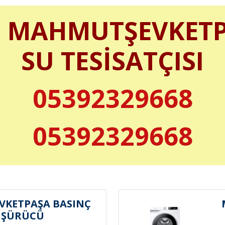
MAHMUTŞEVKET
SU TESİSATÇISI
05392329668
05392329668
KETPAŞA BASINÇ
ÜŞÜRÜCÜ