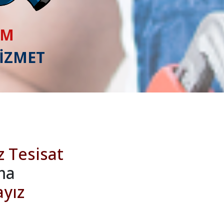
IM
HİZMET
z Tesisat
ma
ayız