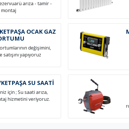
rezervuarü arıza - tamir -
montaj
ETPAŞA OCAK GAZ
ORTUMU
hortumlarının değişimini,
e satışını yapıyoruz
ETPAŞA SU SAATİ
niz için ; Su saati arıza,
aj hizmetini veriyoruz.
r