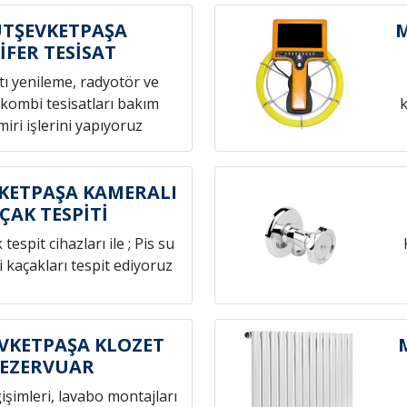
TŞEVKETPAŞA
M
İFER TESİSAT
atı yenileme, radyotör ve
 kombi tesisatları bakım
k
iri işlerini yapıyoruz
ETPAŞA KAMERALI
ÇAK TESPİTİ
espit cihazları ile ; Pis su
i kaçakları tespit ediyoruz
KETPAŞA KLOZET
REZERVUAR
ğişimleri, lavabo montajları