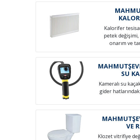
MAHMU
KALOR
Kalorifer tesis
petek değişimi,
onarım ve tam
MAHMUTŞEVK
SU KA
Kameralı su kaçak t
gider hatlarındak
MAHMUTŞEV
VE 
Klozet vitrifiye de