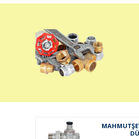
MAHMUTŞEV
D