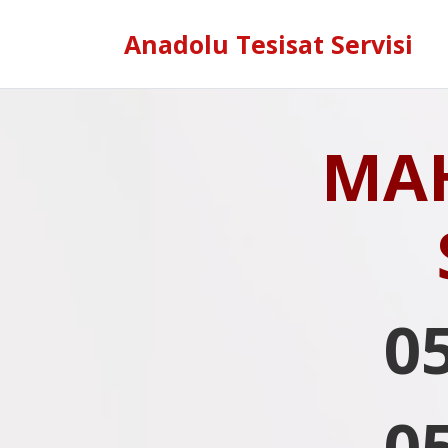
Anadolu Tesisat Servisi
MA
0
0