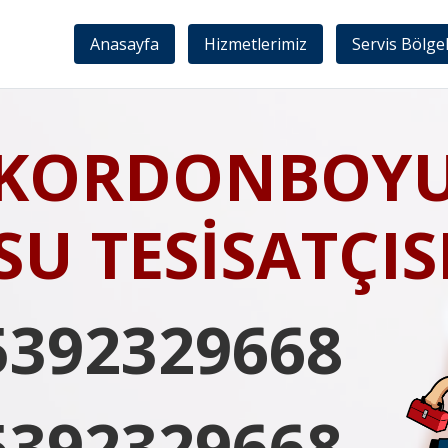
Anasayfa
Hizmetlerimiz
Servis Bölge
KORDONBOY
SU TESİSATÇIS
5392329668
5392329668