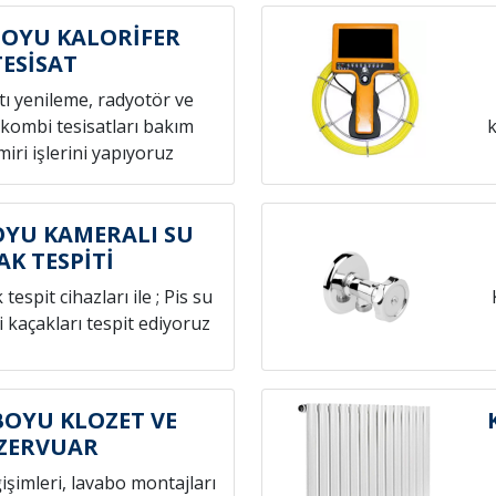
OYU KALORİFER
TESİSAT
atı yenileme, radyotör ve
 kombi tesisatları bakım
k
iri işlerini yapıyoruz
YU KAMERALI SU
AK TESPİTİ
espit cihazları ile ; Pis su
i kaçakları tespit ediyoruz
OYU KLOZET VE
ZERVUAR
ğişimleri, lavabo montajları