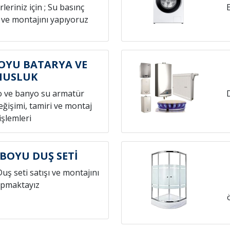
leriniz için ; Su basınç
 ve montajını yapıyoruz
YU BATARYA VE
MUSLUK
o ve banyo su armatür
ğişimi, tamiri ve montaj
işlemleri
OYU DUŞ SETİ
Duş seti satışı ve montajını
pmaktayız