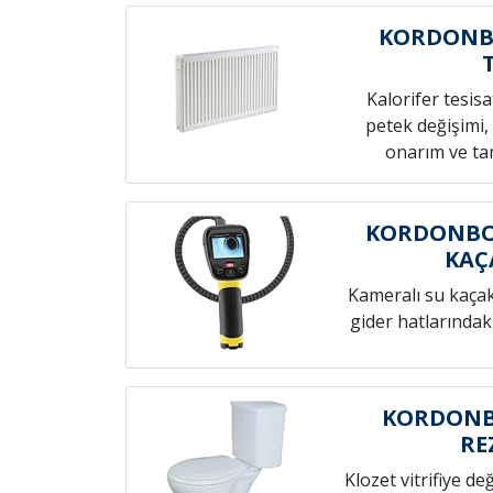
KORDONB
Kalorifer tesis
petek değişimi,
onarım ve tam
KORDONBO
KAÇ
Kameralı su kaçak t
gider hatlarındak
KORDONB
RE
Klozet vitrifiye de