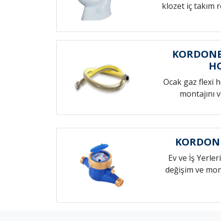
klozet iç takım 
KORDONB
H
Ocak gaz flexi 
montajını v
KORDONB
Ev ve İş Yerleri
değişim ve mont