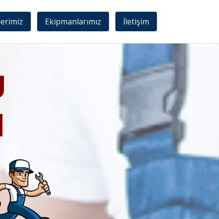
lerimiz
Ekipmanlarımız
İletişim
U
I