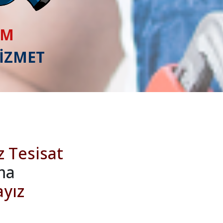
IM
HİZMET
z Tesisat
ma
ayız