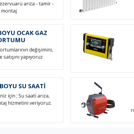
rezervuarü arıza - tamir -
montaj
OYU OCAK GAZ
ORTUMU
hortumlarının değişimini,
e satışını yapıyoruz
OYU SU SAATİ
niz için ; Su saati arıza,
aj hizmetini veriyoruz.
r