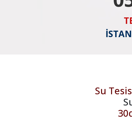
T
İSTAN
Su Tesis
S
30d