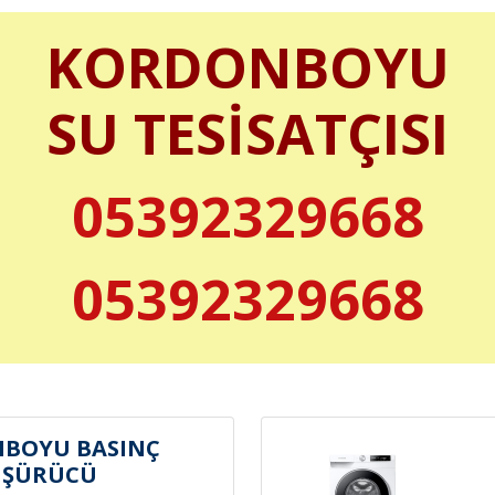
KORDONBOYU
SU TESİSATÇISI
05392329668
05392329668
BOYU BASINÇ
ÜŞÜRÜCÜ