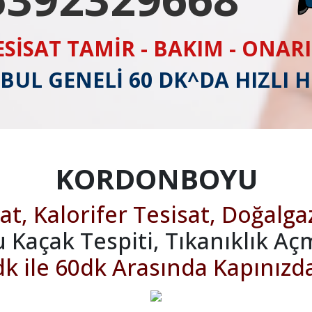
ESİSAT TAMİR - BAKIM - ONAR
BUL GENELİ 60 DK^DA HIZLI 
KORDONBOYU
at, Kalorifer Tesisat, Doğalga
u Kaçak Tespiti, Tıkanıklık Aç
k ile 60dk Arasında Kapınızd