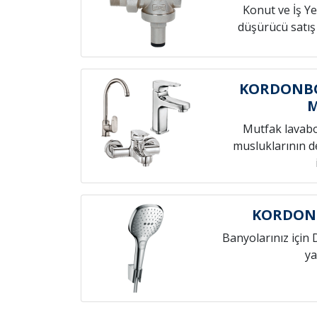
Konut ve İş Yer
düşürücü satış
KORDONBO
Mutfak lavab
musluklarının de
KORDONB
Banyolarınız için 
ya