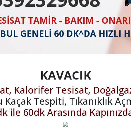
ESİSAT TAMİR - BAKIM - ONAR
BUL GENELİ 60 DK^DA HIZLI 
KAVACIK
at, Kalorifer Tesisat, Doğalga
u Kaçak Tespiti, Tıkanıklık Aç
k ile 60dk Arasında Kapınızd