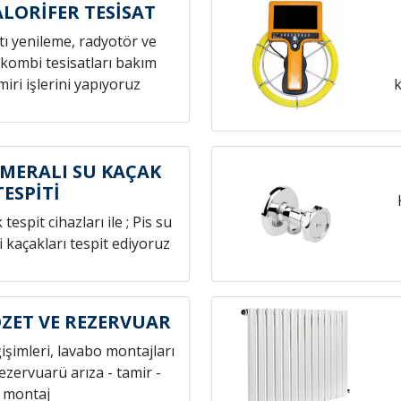
ALORİFER TESİSAT
atı yenileme, radyotör ve
 kombi tesisatları bakım
iri işlerini yapıyoruz
k
MERALI SU KAÇAK
TESPİTİ
espit cihazları ile ; Pis su
i kaçakları tespit ediyoruz
ZET VE REZERVUAR
ğişimleri, lavabo montajları
rezervuarü arıza - tamir -
montaj