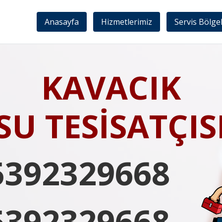
Anasayfa
Hizmetlerimiz
Servis Bölge
KAVACIK
SU TESİSATÇIS
5392329668
5392329668