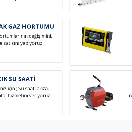
CAK GAZ HORTUMU
hortumlarının değişimini,
e satışını yapıyoruz
IK SU SAATİ
niz için ; Su saati arıza,
aj hizmetini veriyoruz.
r