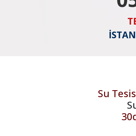
T
İSTAN
Su Tesis
S
30d