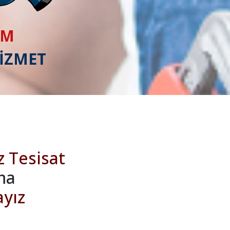
IM
HİZMET
z Tesisat
ma
ayız