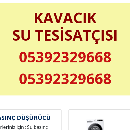
KAVACIK
SU TESİSATÇISI
05392329668
05392329668
ASINÇ DÜŞÜRÜCÜ
leriniz için ; Su basınç