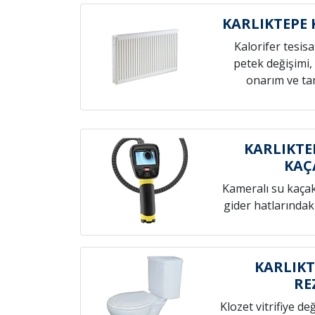
KARLIKTEPE 
Kalorifer tesis
petek değişimi,
onarım ve tam
KARLIKTE
KAÇ
Kameralı su kaçak t
gider hatlarındak
KARLIKT
RE
Klozet vitrifiye de