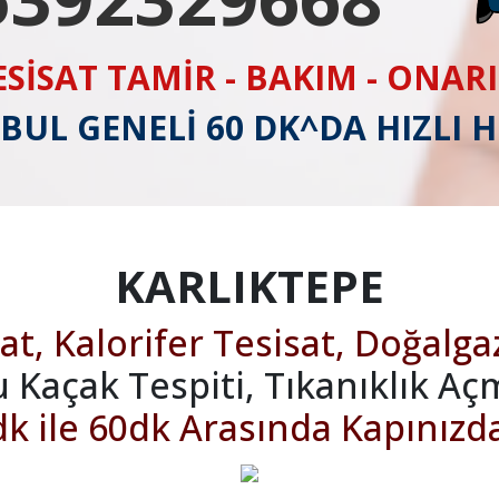
ESİSAT TAMİR - BAKIM - ONAR
BUL GENELİ 60 DK^DA HIZLI 
KARLIKTEPE
at, Kalorifer Tesisat, Doğalga
u Kaçak Tespiti, Tıkanıklık Aç
k ile 60dk Arasında Kapınızd