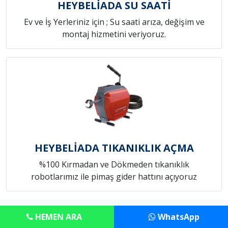
HEYBELİADA SU SAATİ
Ev ve İş Yerleriniz için ; Su saati arıza, değişim ve
montaj hizmetini veriyoruz.
HEYBELİADA TIKANIKLIK AÇMA
%100 Kırmadan ve Dökmeden tıkanıklık
robotlarımız ile pimaş gider hattını açıyoruz
Copyright © Anadolu Tesisat Servisi
HEMEN ARA
WhatsApp