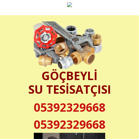
GÖÇBEYLİ
SU TESİSATÇISI
05392329668
05392329668