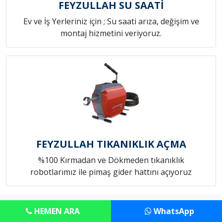
FEYZULLAH SU SAATİ
Ev ve İş Yerleriniz için ; Su saati arıza, değişim ve
montaj hizmetini veriyoruz.
FEYZULLAH TIKANIKLIK AÇMA
%100 Kırmadan ve Dökmeden tıkanıklık
robotlarımız ile pimaş gider hattını açıyoruz
Copyright © Anadolu Tesisat Servisi
HEMEN ARA
WhatsApp