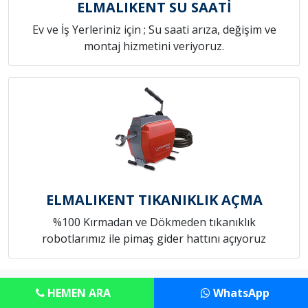
ELMALIKENT SU SAATİ
Ev ve İş Yerleriniz için ; Su saati arıza, değişim ve
montaj hizmetini veriyoruz.
ELMALIKENT TIKANIKLIK AÇMA
%100 Kırmadan ve Dökmeden tıkanıklık
robotlarımız ile pimaş gider hattını açıyoruz
Copyright © Anadolu Tesisat Servisi
HEMEN ARA
WhatsApp