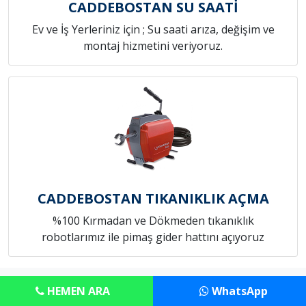
CADDEBOSTAN SU SAATİ
Ev ve İş Yerleriniz için ; Su saati arıza, değişim ve
montaj hizmetini veriyoruz.
CADDEBOSTAN TIKANIKLIK AÇMA
%100 Kırmadan ve Dökmeden tıkanıklık
robotlarımız ile pimaş gider hattını açıyoruz
Copyright © Anadolu Tesisat Servisi
HEMEN ARA
WhatsApp