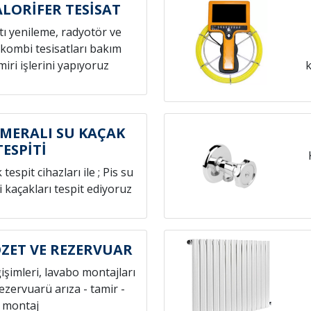
ALORİFER TESİSAT
atı yenileme, radyotör ve
 kombi tesisatları bakım
iri işlerini yapıyoruz
k
MERALI SU KAÇAK
TESPİTİ
espit cihazları ile ; Pis su
i kaçakları tespit ediyoruz
ZET VE REZERVUAR
ğişimleri, lavabo montajları
rezervuarü arıza - tamir -
montaj