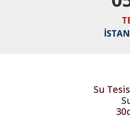
T
İSTAN
Su Tesis
S
30d