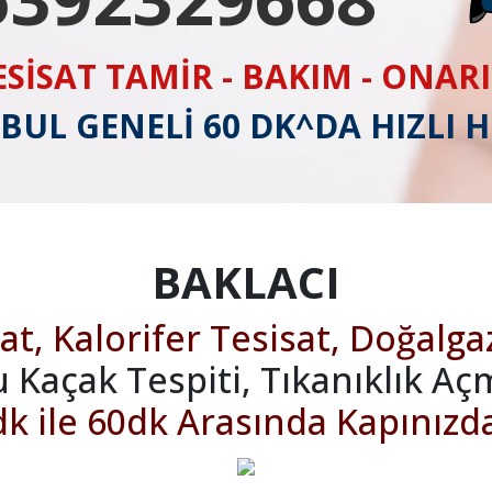
ESİSAT TAMİR - BAKIM - ONAR
BUL GENELİ 60 DK^DA HIZLI 
BAKLACI
at, Kalorifer Tesisat, Doğalga
u Kaçak Tespiti, Tıkanıklık Aç
k ile 60dk Arasında Kapınızd