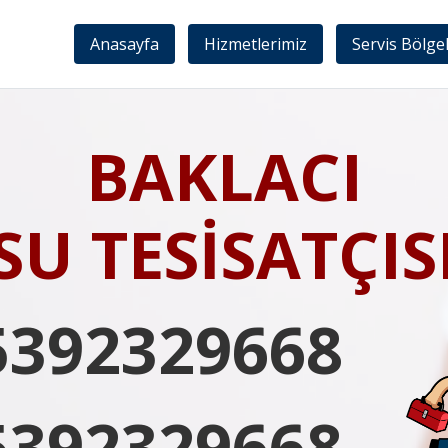
Anasayfa
Hizmetlerimiz
Servis Bölge
BAKLACI
SU TESİSATÇIS
5392329668
5392329668