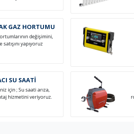
CAK GAZ HORTUMU
hortumlarının değişimini,
e satışını yapıyoruz
CI SU SAATİ
niz için ; Su saati arıza,
aj hizmetini veriyoruz.
r