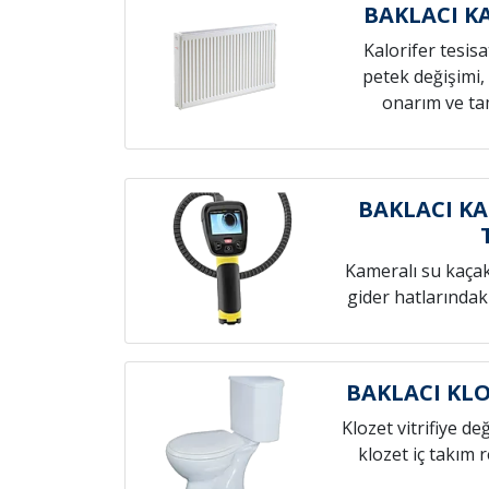
BAKLACI K
Kalorifer tesis
petek değişimi,
onarım ve tam
BAKLACI KA
Kameralı su kaçak t
gider hatlarındak
BAKLACI KLO
Klozet vitrifiye de
klozet iç takım 