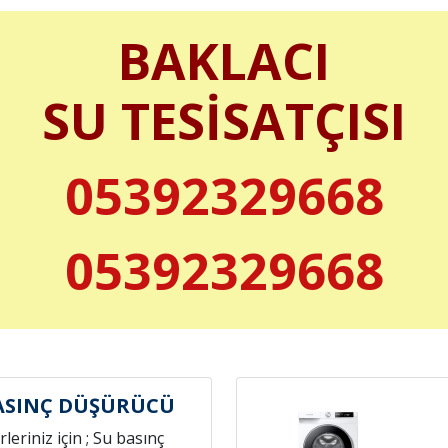
BAKLACI
SU TESİSATÇISI
05392329668
05392329668
ASINÇ DÜŞÜRÜCÜ
leriniz için ; Su basınç