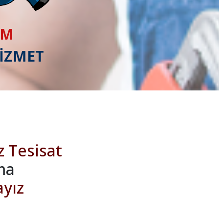
IM
HİZMET
z Tesisat
ma
ayız